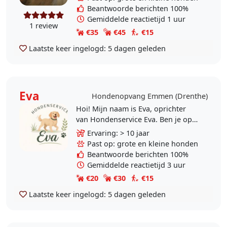
de Leer vd wilde..
Beantwoorde berichten 100%
Gemiddelde reactietijd 1 uur
1 review
€35
€45
€15
Laatste keer ingelogd:
5 dagen geleden
Eva
Hondenopvang Emmen (Drenthe)
Hoi! Mijn naam is Eva, oprichter
van Hondenservice Eva. Ben je op
zoek naar een betrouwbare en
Ervaring: > 10 jaar
liefdevolle honden uitlaat- en
Past op: grote en kleine honden
oppasservice voor jouw..
Beantwoorde berichten 100%
Gemiddelde reactietijd 3 uur
€20
€30
€15
Laatste keer ingelogd:
5 dagen geleden