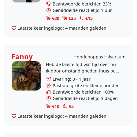
perfect..
Beantwoorde berichten 33%
Gemiddelde reactietijd 1 uur
€20
€35
€15
Laatste keer ingelogd:
4 maanden geleden
Fanny
Hondenoppas Hilversum
Heb de laaste tijd wat tijd over nu
ik door omstandigheden thuis ben
komen te zitten zonder vast werk .
Ervaring: 0 - 1 jaar
Ik ben daar door redelijk flexibel
Past op: grote en kleine honden
betreft..
Beantwoorde berichten 100%
Gemiddelde reactietijd 3 dagen
€10
€5
Laatste keer ingelogd:
4 maanden geleden