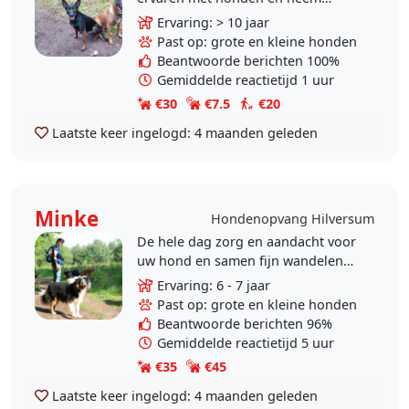
graag de tijd om met jouw hond te
Ervaring: > 10 jaar
.wandelen. Ik heb zelf 2 mechelse
Past op: grote en kleine honden
herders. Ik help mensen..
Beantwoorde berichten 100%
Gemiddelde reactietijd 1 uur
€30
€7.5
€20
Laatste keer ingelogd:
4 maanden geleden
Minke
Hondenopvang Hilversum
De hele dag zorg en aandacht voor
uw hond en samen fijn wandelen
en snuffelen op de
Ervaring: 6 - 7 jaar
Hoorneboegsehei in Hilversum. De
Past op: grote en kleine honden
zekerheid dat er een beperkt en..
Beantwoorde berichten 96%
Gemiddelde reactietijd 5 uur
€35
€45
Laatste keer ingelogd:
4 maanden geleden