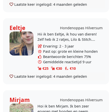
Laatste keer ingelogd:
4 maanden geleden
Eeltje
Hondenoppas Hilversum
Hii ik ben Eeltje, ik hou van dieren!
Zelf heb ik 2 ratjes, Lilo & Stitch.
Helaas door allergie in mijn gezin
Ervaring: 2 - 3 jaar
kunnen we geen honden hebben,
Past op: grote en kleine honden
maar..
Beantwoorde berichten 75%
Gemiddelde reactietijd 9 uur
€25
€30
€10
Laatste keer ingelogd:
4 maanden geleden
Mirjam
Hondenoppas Hilversum
Hoi ik ben Mirjam. Ik ben zeer
ervaren met honden en neem