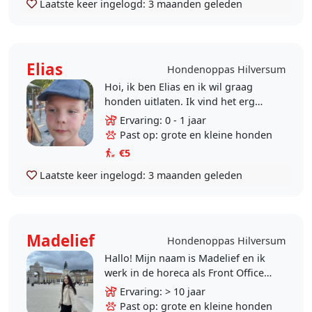
Laatste keer ingelogd:
3 maanden geleden
Elias
Hondenoppas Hilversum
Hoi, ik ben Elias en ik wil graag
honden uitlaten. Ik vind het erg
leuk om met ze te spelen. Ik kan
Ervaring: 0 - 1 jaar
door de weeks na school
Past op: grote en kleine honden
langskomen om de hond uit..
€5
Laatste keer ingelogd:
3 maanden geleden
Madelief
Hondenoppas Hilversum
Hallo! Mijn naam is Madelief en ik
werk in de horeca als Front Office
Manager, een functie waarin ik mijn
Ervaring: > 10 jaar
passie voor gastvrijheid en zorg
Past op: grote en kleine honden