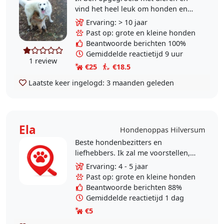
vind het heel leuk om honden en
katten te mogen verzorgen en uit
Ervaring: > 10 jaar
te laten. Daardoor heb ik veel
Past op: grote en kleine honden
ervaring..
Beantwoorde berichten 100%
Gemiddelde reactietijd 9 uur
1 review
€25
€18.5
Laatste keer ingelogd:
3 maanden geleden
Ela
Hondenoppas Hilversum
Beste hondenbezitters en
liefhebbers. Ik zal me voorstellen,
ik ben ela een moeder van twee
Ervaring: 4 - 5 jaar
prachtige zoons en 38 jaar oud. Ik
Past op: grote en kleine honden
heb zelf drie honden..
Beantwoorde berichten 88%
Gemiddelde reactietijd 1 dag
€5