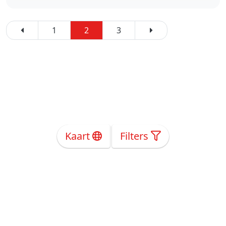
1
2
3
Kaart
Filters
Over Ons
Privacy
Voorwaarden
Tarieven
Help