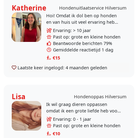
Katherine
Hondenuitlaatservice Hilversum
Hoi! Omdat ik dol ben op honden
en van huis uit veel ervaring heb
met honden, bied ik mij aan als
Ervaring: > 10 jaar
hondenuitlater/hondenoppas voor
Past op: grote en kleine honden
overdag. Op dit..
Beantwoorde berichten 79%
Gemiddelde reactietijd 1 dag
€15
Laatste keer ingelogd:
4 maanden geleden
Lisa
Hondenoppas Hilversum
Ik wil graag dieren oppassen
omdat ik een grote liefde heb voor
dieren. Ik vind het fijn om voor ze
Ervaring: 0 - 1 jaar
te zorgen en ervoor te zorgen dat
Past op: grote en kleine honden
ze zich veilig..
€10