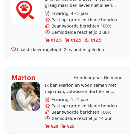
graag maar ben liever niet alleen.
Heeft jou hondje extra kilometers
Ervaring: 4 - 5 jaar
nodig? Heeft jou hondje meer
Past op: grote en kleine honden
aandacht..
Beantwoorde berichten 100%
Gemiddelde reactietijd 2 uur
€12.5
€12.5
€12.5
Laatste keer ingelogd:
2 maanden geleden
Marion
Hondenoppas Helmond
Ik ben Marion en woon samen met
mijn man, volwassen dochter en
twee hele lieve honden in een
Ervaring: 1 - 2 jaar
bosrijke omgeving in Helmond. Het
Past op: grote en kleine honden
zijn een golden..
Beantwoorde berichten 100%
Gemiddelde reactietijd 14 uur
€20
€25