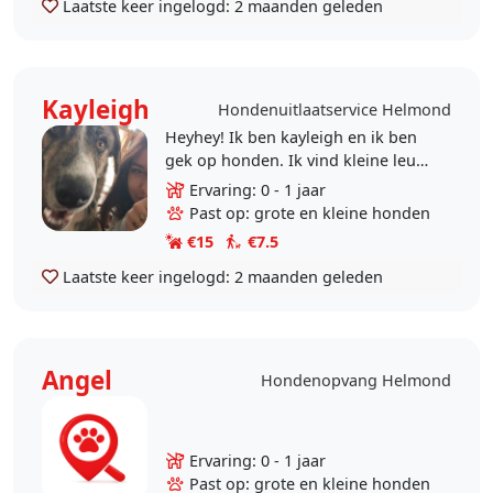
Laatste keer ingelogd:
2 maanden geleden
Kayleigh
Hondenuitlaatservice Helmond
Heyhey! Ik ben kayleigh en ik ben
gek op honden. Ik vind kleine leuk
maar hou ook van honden ter
Ervaring: 0 - 1 jaar
grootte van een kalfje. Ik ben
Past op: grote en kleine honden
zelfstandig en..
€15
€7.5
Laatste keer ingelogd:
2 maanden geleden
Angel
Hondenopvang Helmond
Ervaring: 0 - 1 jaar
Past op: grote en kleine honden