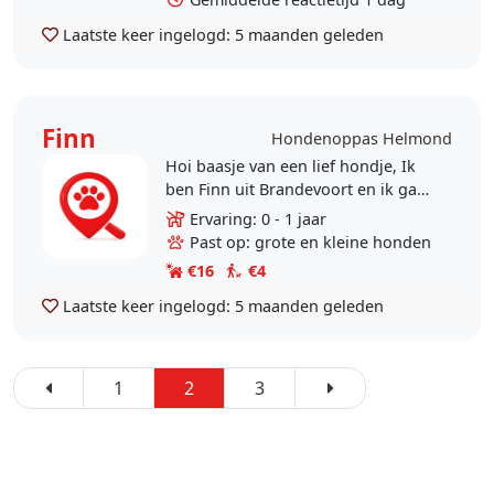
Laatste keer ingelogd:
5 maanden geleden
Finn
Hondenoppas Helmond
Hoi baasje van een lief hondje, Ik
ben Finn uit Brandevoort en ik ga
graag om met honden. Ik ben 14
Ervaring: 0 - 1 jaar
jaar en wil graag wat gaan
Past op: grote en kleine honden
verdienen, maar het..
€16
€4
Laatste keer ingelogd:
5 maanden geleden
1
2
3