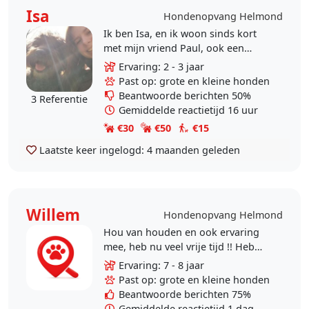
Isa
Hondenopvang Helmond
Ik ben Isa, en ik woon sinds kort
met mijn vriend Paul, ook een
ontzettende dierenvriend, in een
Ervaring: 2 - 3 jaar
huisje in Helmond. Ik hou al van
Past op: grote en kleine honden
kind af aan..
Beantwoorde berichten 50%
3 Referentie
Gemiddelde reactietijd 16 uur
€30
€50
€15
Laatste keer ingelogd:
4 maanden geleden
Willem
Hondenopvang Helmond
Hou van houden en ook ervaring
mee, heb nu veel vrije tijd !! Heb
ervaring met kleine en grote
Ervaring: 7 - 8 jaar
honden. uiteraard goede
Past op: grote en kleine honden
referentie. Hond krijgt bij..
Beantwoorde berichten 75%
Gemiddelde reactietijd 1 dag