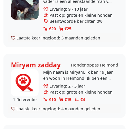
vader is een alleenstaande man van
51 die dol is op honden en zijn hele
Ervaring: 9 - 10 jaar
leven al ervaring heeft met
Past op: grote en kleine honden
honden...
Beantwoorde berichten 0%
€20
€25
Laatste keer ingelogd:
3 maanden geleden
Miryam zadday
Hondenoppas Helmond
Mijn naam is Miryam, ik ben 19 jaar
en woon in Helmond. Ik ben een
groot dierenvriend en werk graag
Ervaring: 2 - 3 jaar
met honden. Het lijkt mij erg leuk
Past op: grote en kleine honden
om honden uit..
€10
€15
€4
1 Referentie
Laatste keer ingelogd:
4 maanden geleden