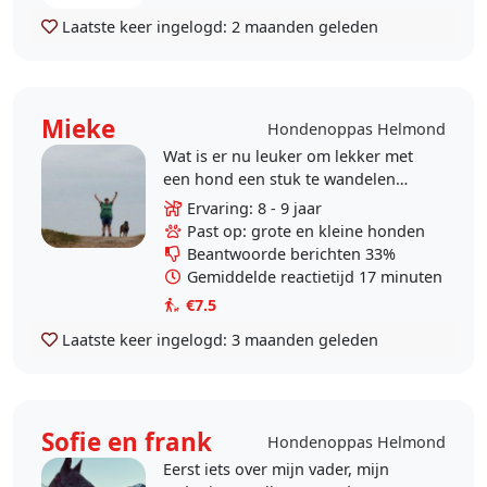
Laatste keer ingelogd:
2 maanden geleden
Mieke
Hondenoppas Helmond
Wat is er nu leuker om lekker met
een hond een stuk te wandelen
en/of fijn nog wat te spelen samen!!
Ervaring: 8 - 9 jaar
Leuk!! Heb zelf een lieve hond en
Past op: grote en kleine honden
ook ervaring..
Beantwoorde berichten 33%
Gemiddelde reactietijd 17 minuten
€7.5
Laatste keer ingelogd:
3 maanden geleden
Sofie en frank
Hondenoppas Helmond
Eerst iets over mijn vader, mijn