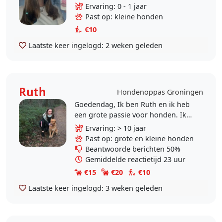
op klein/ middelgrote hondjes! Ik
Ervaring: 0 - 1 jaar
kan in de vakantie in de weekenden
Past op: kleine honden
en..
€10
Laatste keer ingelogd:
2 weken geleden
Ruth
Hondenoppas Groningen
Goedendag, Ik ben Ruth en ik heb
een grote passie voor honden. Ik
zou het daarom erg leuk vinden om
Ervaring: > 10 jaar
op uw hond te passen of uit te
Past op: grote en kleine honden
laten. Mijn..
Beantwoorde berichten 50%
Gemiddelde reactietijd 23 uur
€15
€20
€10
Laatste keer ingelogd:
3 weken geleden