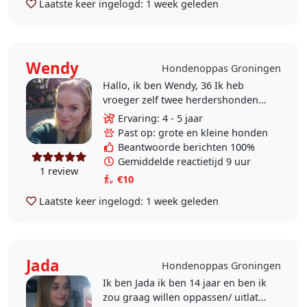
Laatste keer ingelogd:
1 week geleden
Wendy
Hondenoppas Groningen
Hallo, ik ben Wendy, 36 Ik heb
vroeger zelf twee herdershonden
gehad. Ik heb nu een kat en dat is
Ervaring: 4 - 5 jaar
ook heel leuk! Toch mis ik de
Past op: grote en kleine honden
interactie met..
Beantwoorde berichten 100%
Gemiddelde reactietijd 9 uur
1 review
€10
Laatste keer ingelogd:
1 week geleden
Jada
Hondenoppas Groningen
Ik ben Jada ik ben 14 jaar en ben ik
zou graag willen oppassen/ uitlaten