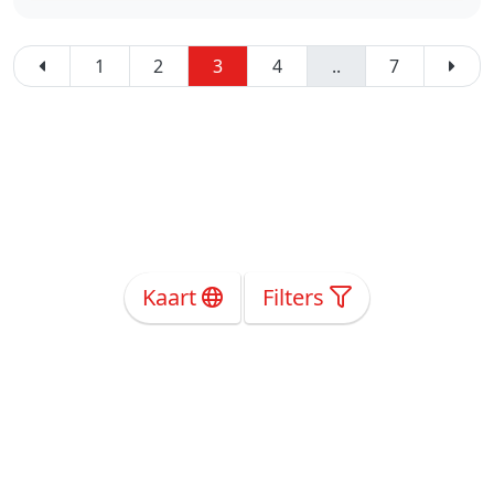
1
2
3
4
..
7
Kaart
Filters
Over Ons
Privacy
Voorwaarden
Tarieven
Help