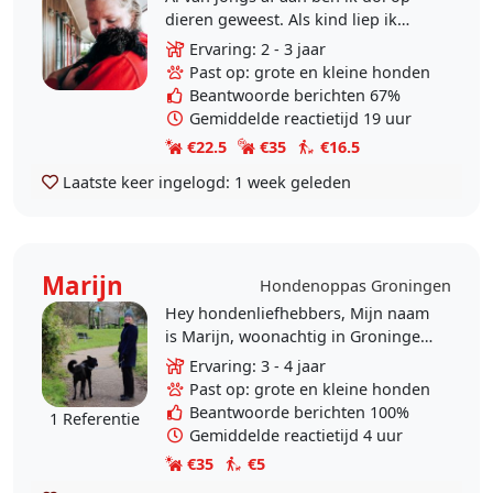
dieren geweest. Als kind liep ik
rond met een kinderwagen vol
Ervaring: 2 - 3 jaar
katten en toen ik wat ouder was
Past op: grote en kleine honden
had ik veel met de..
Beantwoorde berichten 67%
Gemiddelde reactietijd 19 uur
€22.5
€35
€16.5
Laatste keer ingelogd:
1 week geleden
Marijn
Hondenoppas Groningen
Hey hondenliefhebbers, Mijn naam
is Marijn, woonachtig in Groningen
(Korrewegwijk). Ik ben makkelijk in
Ervaring: 3 - 4 jaar
de omgang, vriendelijk,
Past op: grote en kleine honden
betrouwbaar en heb..
Beantwoorde berichten 100%
1 Referentie
Gemiddelde reactietijd 4 uur
€35
€5