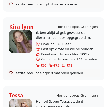
Laatste keer ingelogd:
4 weken geleden
Kira-lynn
Hondenoppas Groningen
Ik ben altijd al gek geweest op
dieren en ben ook opgegroeid met
allerlei dieren in huis. Ik ben ook
Ervaring: 0 - 1 jaar
opgegroeid met honden in huis en
Past op: grote en kleine honden
mis het..
Beantwoorde berichten 100%
Gemiddelde reactietijd 11 minuten
€50
€75
€18
Laatste keer ingelogd:
0 maanden geleden
Tessa
Hondenoppas Groningen
Hoihoi! Ik ben Tessa, student
vormgeving en grote