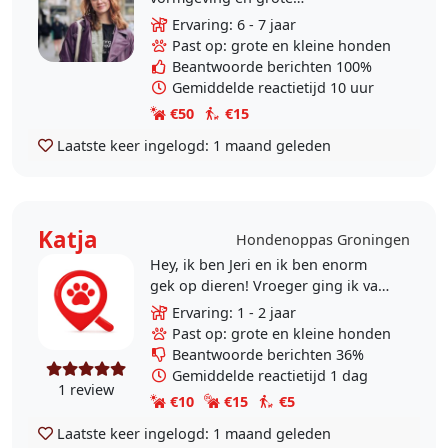
dierenliefhebber. Al jaren pas ik op
Ervaring: 6 - 7 jaar
pas ik op hondjes van buren en
Past op: grote en kleine honden
familie. Ik kan helaas zelf..
Beantwoorde berichten 100%
Gemiddelde reactietijd 10 uur
€50
€15
Laatste keer ingelogd:
1 maand geleden
Katja
Hondenoppas Groningen
Hey, ik ben Jeri en ik ben enorm
gek op dieren! Vroeger ging ik vaak
met husky van mijn buurvrouw
Ervaring: 1 - 2 jaar
uren achter elkaar wandelen, wat ik
Past op: grote en kleine honden
erg leuk vond.
Beantwoorde berichten 36%
Gemiddelde reactietijd 1 dag
1 review
€10
€15
€5
Laatste keer ingelogd:
1 maand geleden