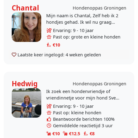
Chantal
Hondenoppas Groningen
Mijn naam is Chantal, Zelf heb ik 2
hondjes gehad. Ik wil nu graag
afspreken met honden uit de buurt
Ervaring: 9 - 10 jaar
voor het uitlaten. Ik vind het heel
Past op: grote en kleine honden
leuk om met..
€10
Laatste keer ingelogd:
4 weken geleden
Hedwig
Hondenoppas Groningen
Ik zoek een hondenvriendje of
vriendinnetje voor mijn hond Sven
om af en toe op te passen! Sven is
Ervaring: 9 - 10 jaar
een gecastreerd boomerreutje van
Past op: kleine honden
10 jaar en nog..
Beantwoorde berichten 100%
Gemiddelde reactietijd 3 uur
€10
€12.5
€8