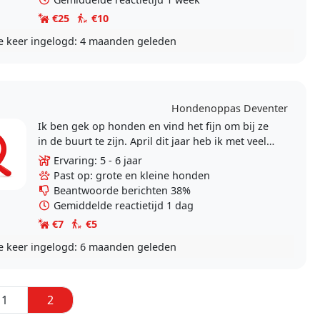
€25
€10
e keer ingelogd:
4 maanden geleden
Hondenoppas Deventer
Ik ben gek op honden en vind het fijn om bij ze
in de buurt te zijn. April dit jaar heb ik met veel
verdriet mijn hondje moeten laten inslapen, al..
Ervaring: 5 - 6 jaar
Past op: grote en kleine honden
Beantwoorde berichten 38%
Gemiddelde reactietijd 1 dag
€7
€5
e keer ingelogd:
6 maanden geleden
1
2