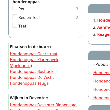
hondenoppas
Reu
3
Reu en Teef
2
Honde
Teef
1
Aanme
Reage
Plaatsen in de buurt:
Hondenoppas Geerstraat
Hondenoppas Klarenbeek
- Populai
(Apeldoorn)
Hondenoppas Boshoek
Hondeno
Hondenoppas De Vecht
Hondeno
Hondenoppas Teuge
Hondenoppas Oene
Hondeno
Hondenoppas De Kar (Voorst)
Hondeno
Wijken in Deventer:
Hondenoppas De Kar (Apeldoorn)
Hondenoppas Deventer Binnenstad
Hondeno
Hondenoppas Nijbroek