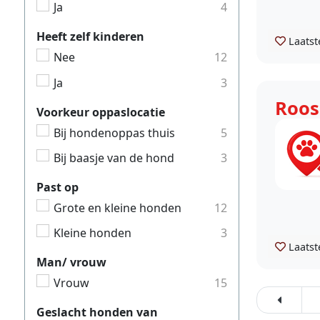
Ja
4
Heeft zelf kinderen
Laatst
Nee
12
Ja
3
Roos
Voorkeur oppaslocatie
Bij hondenoppas thuis
5
Bij baasje van de hond
3
Past op
Grote en kleine honden
12
Kleine honden
3
Laatst
Man/ vrouw
Vrouw
15
Geslacht honden van