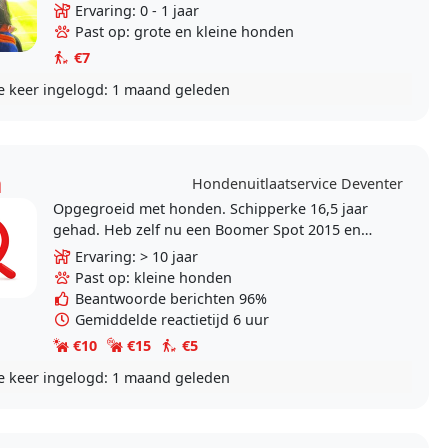
en met ze te wandelen.
Ervaring: 0 - 1 jaar
Past op: grote en kleine honden
€7
e keer ingelogd:
1 maand geleden
a
Hondenuitlaatservice Deventer
Opgegroeid met honden. Schipperke 16,5 jaar
gehad. Heb zelf nu een Boomer Spot 2015 en
sinds een jaar een Griekse ondeugd Yassou
Ervaring: > 10 jaar
2019. Beide reutjes..
Past op: kleine honden
Beantwoorde berichten 96%
Gemiddelde reactietijd 6 uur
€10
€15
€5
e keer ingelogd:
1 maand geleden