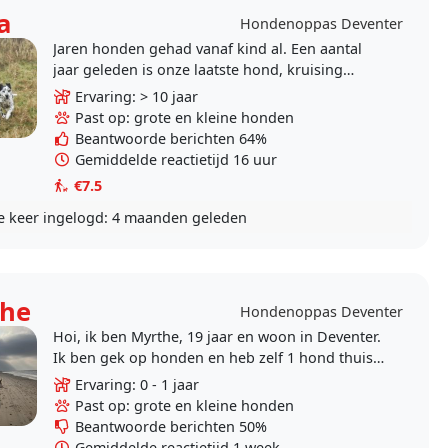
a
Hondenoppas Deventer
Jaren honden gehad vanaf kind al. Een aantal
jaar geleden is onze laatste hond, kruising
dalmaat overleden op 15 jarige leeftijd.
Ervaring: > 10 jaar
Voorlopig zelf geen..
Past op: grote en kleine honden
Beantwoorde berichten 64%
Gemiddelde reactietijd 16 uur
€7.5
e keer ingelogd:
4 maanden geleden
he
Hondenoppas Deventer
Hoi, ik ben Myrthe, 19 jaar en woon in Deventer.
Ik ben gek op honden en heb zelf 1 hond thuis.
Naast mijn studie wil ik graag iets bijverdienen..
Ervaring: 0 - 1 jaar
Past op: grote en kleine honden
Beantwoorde berichten 50%
Gemiddelde reactietijd 1 week