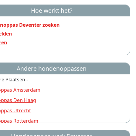
Hoe werkt het?
noppas Deventer zoeken
lden
ren
Andere hondenoppassen
re Plaatsen -
ppas Amsterdam
ppas Den Haag
ppas Utrecht
ppas Rotterdam
ppas Nijmegen