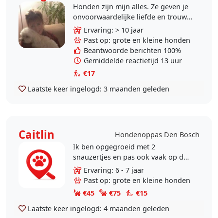
Honden zijn mijn alles. Ze geven je
onvoorwaardelijke liefde en trouw.
Ik ben een grote dierenliefhebber
Ervaring: > 10 jaar
met een voorkeur voor honden en
Past op: grote en kleine honden
paarden...
Beantwoorde berichten 100%
Gemiddelde reactietijd 13 uur
€17
Laatste keer ingelogd:
3 maanden geleden
Caitlin
Hondenoppas Den Bosch
Ik ben opgegroeid met 2
snauzertjes en pas ook vaak op de
hondjes van vriendinnetjes. Heb
Ervaring: 6 - 7 jaar
zelf nog geen hondje dus heb alle
Past op: grote en kleine honden
tijd voor die jou.
€45
€75
€15
Laatste keer ingelogd:
4 maanden geleden