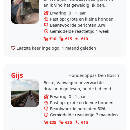
en ik vind het geweldig. Ik ben
gestopt omdat ik naar de
Ervaring: 0 - 1 jaar
universiteit ging. En ik heb zelf een
Past op: grote en kleine honden
jaar geleden een..
Beantwoorde berichten 33%
Gemiddelde reactietijd 1 week
€10
€15
€10
Laatste keer ingelogd:
1 maand geleden
Gijs
Hondenoppas Den Bosch
Beste, Vanwegen onverwachte
draai in mijn leven, nu de tijd en de
ruimte om veel de natuur in te
Ervaring: 0 - 1 jaar
trekken. Liefste met hond
Past op: grote en kleine honden
natuurlijk:) en wie..
Beantwoorde berichten 50%
Gemiddelde reactietijd 7 maanden
€25
€35
€15