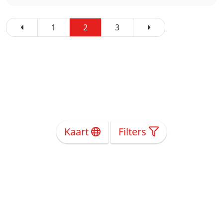
1
2
3
Kaart
Filters
Over Ons
Privacy
Voorwaarden
Tarieven
Help