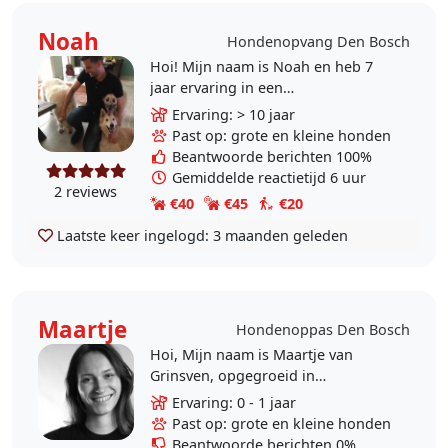
Noah
Hondenopvang Den Bosch
Hoi! Mijn naam is Noah en heb 7
jaar ervaring in een
hondenpension. Daarnaast ben ik
Ervaring: > 10 jaar
afge­s‍tudeerd als paraveterinair en
Past op: grote en kleine honden
heb ook werkervaring in..
Beantwoorde berichten 100%
Gemiddelde reactietijd 6 uur
2 reviews
€40
€45
€20
Laatste keer ingelogd:
3 maanden geleden
Maartje
Hondenoppas Den Bosch
Hoi, Mijn naam is Maartje van
Grinsven, opgegroeid in
Oosterbeek met een prachtige
Ervaring: 0 - 1 jaar
omgeving waar we vroeger altijd
Past op: grote en kleine honden
gingen wandelen met onze hond.
Beantwoorde berichten 0%