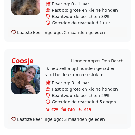
Bosch. Omdat ik veel vrije tijd naast
Ervaring: 0 - 1 jaar
mijn studie heb, en altijd al een
Past op: grote en kleine honden
groot hart..
Beantwoorde berichten 33%
Gemiddelde reactietijd 1 uur
Laatste keer ingelogd:
2 maanden geleden
Coosje
Hondenoppas Den Bosch
Ik heb zelf altijd honden gehad en
vind het leuk om een stuk te
wandelen! Ik heb momenteel een
Ervaring: 3 - 4 jaar
tussenjaar en nu dus genoeg tijd
Past op: grote en kleine honden
om dit te doen.
Beantwoorde berichten 29%
Gemiddelde reactietijd 5 dagen
€25
€40
€15
Laatste keer ingelogd:
3 maanden geleden