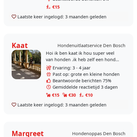
Nu..
€15
Laatste keer ingelogd:
3 maanden geleden
Kaat
Hondenuitlaatservice Den Bosch
Hoi ik ben kaat ik hou super veel
van honden .ik heb zelf een hond
gehad dus ik heb wel ervaring mee
Ervaring: 3 - 4 jaar
.ook met puppy heb ik veel
Past op: grote en kleine honden
ervaring mee
Beantwoorde berichten 75%
Gemiddelde reactietijd 3 dagen
€15
€30
€10
Laatste keer ingelogd:
3 maanden geleden
Margreet
Hondenoppas Den Bosch