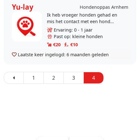
Yu-lay
Hondenoppas Arnhem
Ik heb vroeger honden gehad en
mis het contact met een hond
enorm. Het lijkt me daarom heel
Ervaring: 0 - 1 jaar
leuk om weer op een hond te
Past op: kleine honden
mogen passen. Ik ben bezig..
€20
€10
Laatste keer ingelogd:
6 maanden geleden
1
2
3
4