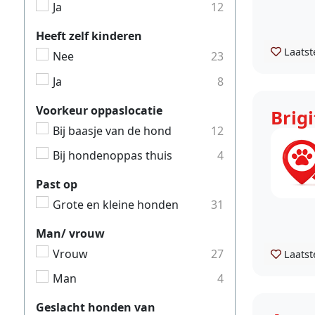
Ja
12
Heeft zelf kinderen
Laatst
Nee
23
Ja
8
Voorkeur oppaslocatie
Brigi
Bij baasje van de hond
12
Bij hondenoppas thuis
4
Past op
Grote en kleine honden
31
Man/ vrouw
Vrouw
27
Laatst
Man
4
Geslacht honden van