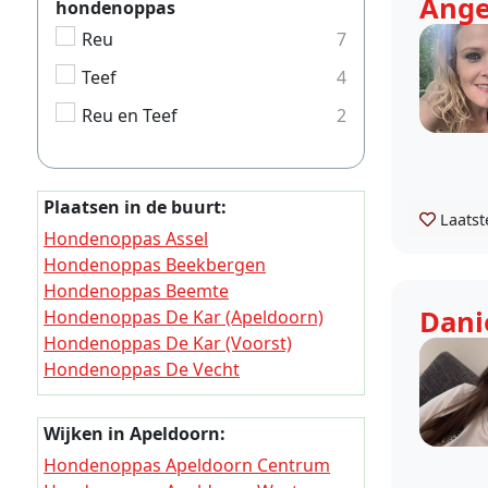
Ange
hondenoppas
Reu
7
Teef
4
Reu en Teef
2
Plaatsen in de buurt:
Laatst
Hondenoppas Assel
Hondenoppas Beekbergen
Hondenoppas Beemte
Dani
Hondenoppas De Kar (Apeldoorn)
Hondenoppas De Kar (Voorst)
Hondenoppas De Vecht
Hondenoppas Duistervoorde
Hondenoppas Engeland (Gelderland)
Wijken in Apeldoorn:
Hondenoppas Geerstraat
Hondenoppas Apeldoorn Centrum