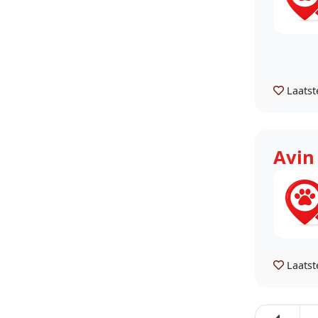
Hondenoppas Apeldoorn Klarenbeek
en omgeving
Hondenoppas Apeldoorn Wenum,
Wiesel en Beemte
Laatst
Avin
Laatst