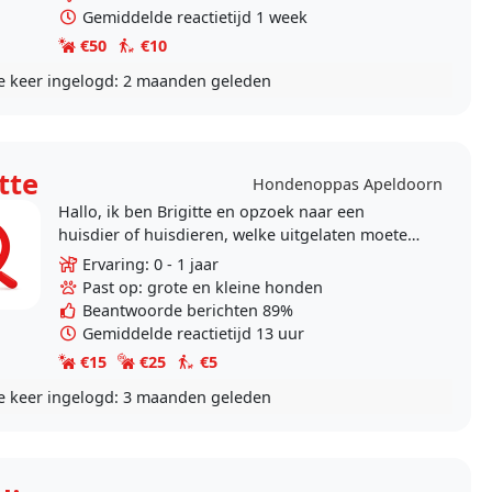
Gemiddelde reactietijd 1 week
€50
€10
e keer ingelogd:
2 maanden geleden
tte
Hondenoppas Apeldoorn
Hallo, ik ben Brigitte en opzoek naar een
huisdier of huisdieren, welke uitgelaten moeten
worden of liefde en aandacht nodig hebben,
Ervaring: 0 - 1 jaar
omdat u..
Past op: grote en kleine honden
Beantwoorde berichten 89%
Gemiddelde reactietijd 13 uur
€15
€25
€5
e keer ingelogd:
3 maanden geleden