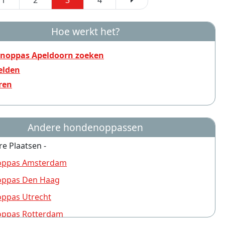
1
2
3
4
Hoe werkt het?
noppas Apeldoorn zoeken
lden
ren
Andere hondenoppassen
re Plaatsen -
ppas Amsterdam
ppas Den Haag
ppas Utrecht
ppas Rotterdam