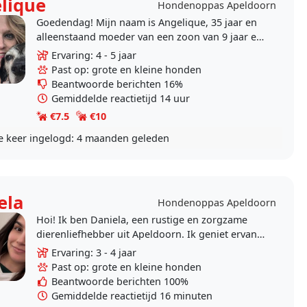
lique
Hondenoppas Apeldoorn
Goedendag! Mijn naam is Angelique, 35 jaar en
alleenstaand moeder van een zoon van 9 jaar en
woon aan de rand van het Matenpark te
Ervaring: 4 - 5 jaar
Apeldoorn. Ik heb..
Past op: grote en kleine honden
Beantwoorde berichten 16%
Gemiddelde reactietijd 14 uur
€7.5
€10
e keer ingelogd:
4 maanden geleden
ela
Hondenoppas Apeldoorn
Hoi! Ik ben Daniela, een rustige en zorgzame
dierenliefhebber uit Apeldoorn. Ik geniet ervan
om met honden te wandelen, te spelen en ze
Ervaring: 3 - 4 jaar
aandacht te..
Past op: grote en kleine honden
Beantwoorde berichten 100%
Gemiddelde reactietijd 16 minuten