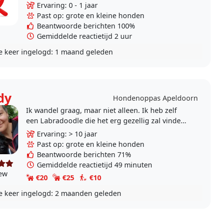
van die afmeting willen wandelen. Woon
Ervaring: 0 - 1 jaar
dichtbij..
Past op: grote en kleine honden
Beantwoorde berichten 100%
Gemiddelde reactietijd 2 uur
e keer ingelogd:
1 maand geleden
dy
Hondenoppas Apeldoorn
Ik wandel graag, maar niet alleen. Ik heb zelf
een Labradoodle die het erg gezellig zal vinden
om samen te spelen tijdens het wandelen. We
Ervaring: > 10 jaar
zoeken..
Past op: grote en kleine honden
Beantwoorde berichten 71%
Gemiddelde reactietijd 49 minuten
iew
€20
€25
€10
e keer ingelogd:
2 maanden geleden