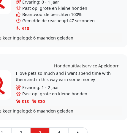
honden in huis. Ze zijn allemaal uit het
Ervaring: 0 - 1 jaar
buitenland..
Past op: grote en kleine honden
Beantwoorde berichten 100%
Gemiddelde reactietijd 47 seconden
€10
e keer ingelogd:
6 maanden geleden
Hondenuitlaatservice Apeldoorn
I love pets so much and i want spend time with
them and in this way earn some money
Ervaring: 1 - 2 jaar
Past op: grote en kleine honden
€18
€30
e keer ingelogd:
6 maanden geleden