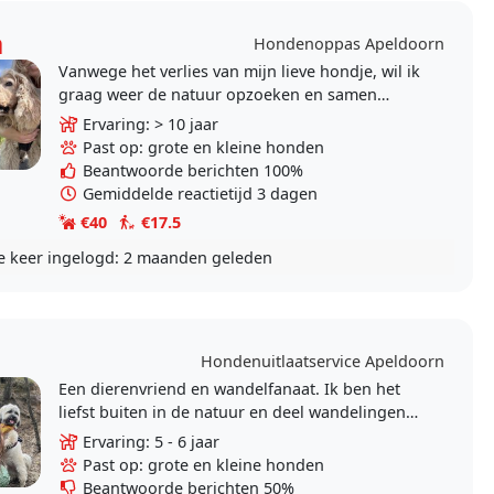
a
Hondenoppas Apeldoorn
Vanwege het verlies van mijn lieve hondje, wil ik
graag weer de natuur opzoeken en samen
spelen met hondjes. Dit om de hond en mezelf
Ervaring: > 10 jaar
blij te maken...
Past op: grote en kleine honden
Beantwoorde berichten 100%
Gemiddelde reactietijd 3 dagen
€40
€17.5
e keer ingelogd:
2 maanden geleden
Hondenuitlaatservice Apeldoorn
Een dierenvriend en wandelfanaat. Ik ben het
liefst buiten in de natuur en deel wandelingen
graag met lieve enthousiaste viervoeters.
Ervaring: 5 - 6 jaar
Opgegroeid met..
Past op: grote en kleine honden
Beantwoorde berichten 50%