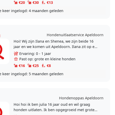
€20
€30
€13
e keer ingelogd:
4 maanden geleden
a
Hondenuitlaatservice Apeldoorn
Hoi! Wij zijn Ilana en Shenea, we zijn beide 16
jaar en we komen uit Apeldoorn. Ilana zit op een
middelbare school en shenea zit op het mbo.
Ervaring: 0 - 1 jaar
Ilana..
Past op: grote en kleine honden
€16
€25
€8
e keer ingelogd:
5 maanden geleden
Hondenoppas Apeldoorn
Hoi hoi ik ben julia 16 jaar oud en wil graag
honden uitlaten. Ik ben opgegroeid met grote