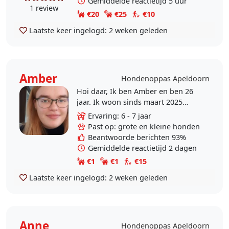
Gemiddelde reactietijd 5 uur
1 review
€20
€25
€10
Laatste keer ingelogd:
2 weken geleden
Amber
Hondenoppas Apeldoorn
Hoi daar, Ik ben Amber en ben 26
jaar. Ik woon sinds maart 2025
samen met mijn partner in
Ervaring: 6 - 7 jaar
Apeldoorn. Ik heb een afgeronde
Past op: grote en kleine honden
MBO 3 vakbekwaam..
Beantwoorde berichten 93%
Gemiddelde reactietijd 2 dagen
€1
€1
€15
Laatste keer ingelogd:
2 weken geleden
Anne
Hondenoppas Apeldoorn