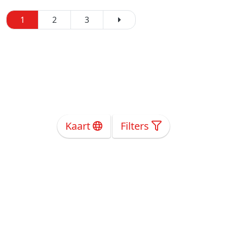
1
2
3
Kaart
Filters
Over Ons
Privacy
Voorwaarden
Tarieven
Help