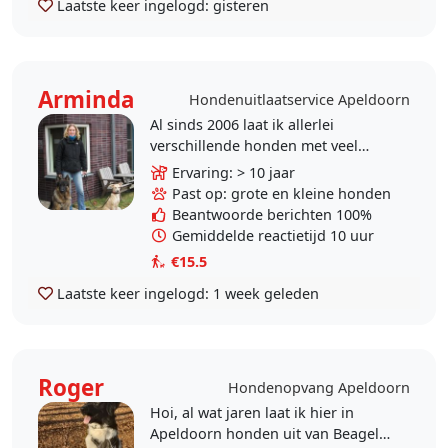
Laatste keer ingelogd:
gisteren
Arminda
Hondenuitlaatservice Apeldoorn
Al sinds 2006 laat ik allerlei
verschillende honden met veel
plezier uit. Ik kom bij u aan huis en
Ervaring: > 10 jaar
laat uw hond(en) uit op hun
Past op: grote en kleine honden
vertrouwde plekje. Ik..
Beantwoorde berichten 100%
Gemiddelde reactietijd 10 uur
€15.5
Laatste keer ingelogd:
1 week geleden
Roger
Hondenopvang Apeldoorn
Hoi, al wat jaren laat ik hier in
Apeldoorn honden uit van Beagels