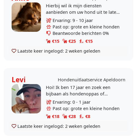
Hierbij wil ik mijn diensten
aanbieden om uw hond uit te laten,
en wanneer op prijs gesteld word
Ervaring: 9 - 10 jaar
natuurlijk een heerlijke wandeling
Past op: grote en kleine honden
in Apeldoorn...
Beantwoorde berichten 0%
€15
€25
€15
Laatste keer ingelogd:
2 weken geleden
Levi
Hondenuitlaatservice Apeldoorn
Hoi! Ik ben 17 jaar en zoek een
bijbaan als hondenoppas of
uitlater. Ik ben betrouwbaar, actief
Ervaring: 0 - 1 jaar
en hou van honden en katten. Ik
Past op: grote en kleine honden
vind het leuk om..
€18
€28
€8
Laatste keer ingelogd:
2 weken geleden