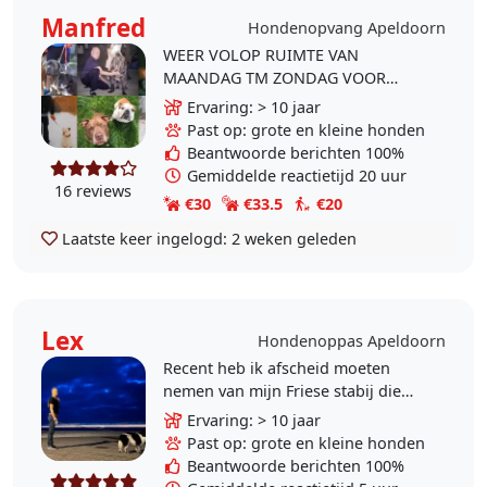
Manfred
Hondenopvang Apeldoorn
WEER VOLOP RUIMTE VAN
MAANDAG TM ZONDAG VOOR
NIEUWE KLANTEN!!! Ik heb ruim 25
Ervaring: > 10 jaar
jaar als vrijwilliger in het dieren
Past op: grote en kleine honden
asiel gewerkt. En dat vooral als..
Beantwoorde berichten 100%
Gemiddelde reactietijd 20 uur
16 reviews
€30
€33.5
€20
Laatste keer ingelogd:
2 weken geleden
Lex
Hondenoppas Apeldoorn
Recent heb ik afscheid moeten
nemen van mijn Friese stabij die
bijna 17 jaar oud is geworden. Het
Ervaring: > 10 jaar
gemis is groot. Een nieuwe hond
Past op: grote en kleine honden
weer nemen lijkt op..
Beantwoorde berichten 100%