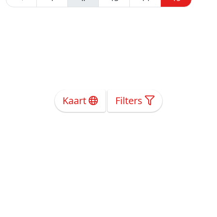
Kaart
Filters
Over Ons
Privacy
Voorwaarden
Tarieven
Help
Volg ons!