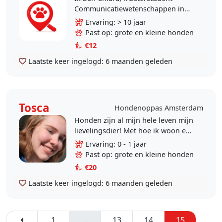
Communicatiewetenschappen in
Amsterdam. Zelf heb ik altijd een
Ervaring: > 10 jaar
hele lieve, gezellige hond (mix
Past op: grote en kleine honden
tussen Ierse en Engelse..
€12
Laatste keer ingelogd:
6 maanden geleden
Tosca
Hondenoppas Amsterdam
Honden zijn al mijn hele leven mijn
lievelingsdier! Met hoe ik woon en
hoe druk ik het momenteel heb is
Ervaring: 0 - 1 jaar
het alleen helaas onmogelijk voor
Past op: grote en kleine honden
mij om een..
€20
Laatste keer ingelogd:
6 maanden geleden
1
..
13
14
15