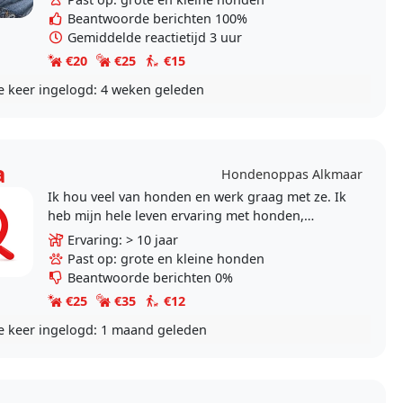
Beantwoorde berichten 100%
Gemiddelde reactietijd 3 uur
€20
€25
€15
e keer ingelogd:
4 weken geleden
a
Hondenoppas Alkmaar
Ik hou veel van honden en werk graag met ze. Ik
heb mijn hele leven ervaring met honden,
waaronder een teckel, Duitse herder en Jack
Ervaring: > 10 jaar
Russell, en ben..
Past op: grote en kleine honden
Beantwoorde berichten 0%
€25
€35
€12
e keer ingelogd:
1 maand geleden