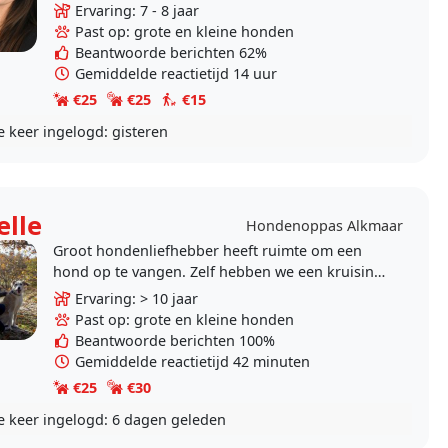
twee honden uit het asiel uit Spanje. Mulan,..
Ervaring: 7 - 8 jaar
Past op: grote en kleine honden
Beantwoorde berichten 62%
Gemiddelde reactietijd 14 uur
€25
€25
€15
e keer ingelogd:
gisteren
elle
Hondenoppas Alkmaar
Groot hondenliefhebber heeft ruimte om een
hond op te vangen. Zelf hebben we een kruising
uit Roemenie, een reu van ongeveer negen jaar
Ervaring: > 10 jaar
oud. De hond..
Past op: grote en kleine honden
Beantwoorde berichten 100%
Gemiddelde reactietijd 42 minuten
€25
€30
e keer ingelogd:
6 dagen geleden