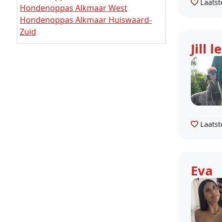
Holland)
Laatst
Hondenoppas Alkmaar West
Hondenoppas Alkmaar Huiswaard-
Zuid
Hondenoppas Alkmaar Huiswaard-
Jill 
Noord
Hondenoppas Alkmaar Daalmeer en
Koedijk
Hondenoppas Alkmaar Binnenstad
Laatst
Eva