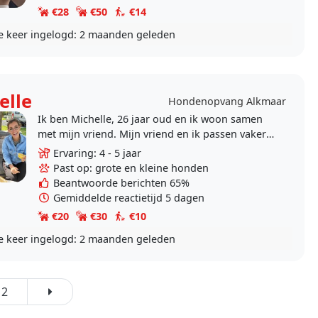
€28
€50
€14
e keer ingelogd:
2 maanden geleden
elle
Hondenopvang Alkmaar
Ik ben Michelle, 26 jaar oud en ik woon samen
met mijn vriend. Mijn vriend en ik passen vaker
op honden omdat we dat erg gezellig vinden.
Ervaring: 4 - 5 jaar
We vinden..
Past op: grote en kleine honden
Beantwoorde berichten 65%
Gemiddelde reactietijd 5 dagen
€20
€30
€10
e keer ingelogd:
2 maanden geleden
2