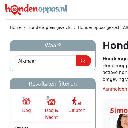
Home
Hondenoppas gezocht
Hondenoppas gezocht Al
Hond
Waar?
Hondenopp
Hondenoppas
actieve hon
omgeving v
Resultaten filteren
Aanmelden 
Sim
Dag
Dag &
Uitlaten
Nacht