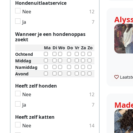
Hondenuitlaatservice
Nee
12
Alys
Ja
7
Wanneer je een hondenoppas
zoekt
Ma
Di
Wo
Do
Vr
Za
Zo
Ochtend
Middag
Namiddag
Avond
Laatst
Heeft zelf honden
Nee
12
Made
Ja
7
Heeft zelf katten
Nee
14