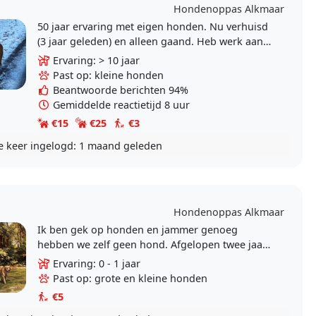
a
Hondenoppas Alkmaar
50 jaar ervaring met eigen honden. Nu verhuisd
(3 jaar geleden) en alleen gaand. Heb werk aan
huis en kan prima thuis oppassen en uitlaten..
Ervaring: > 10 jaar
Past op: kleine honden
Beantwoorde berichten 94%
Gemiddelde reactietijd 8 uur
€15
€25
€3
e keer ingelogd:
1 maand geleden
Hondenoppas Alkmaar
Ik ben gek op honden en jammer genoeg
hebben we zelf geen hond. Afgelopen twee jaar
heb ik in het hondenpension van mijn tante
Ervaring: 0 - 1 jaar
geholpen in de..
Past op: grote en kleine honden
€5