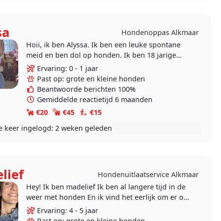
sa
Hondenoppas Alkmaar
Hoii, ik ben Alyssa. Ik ben een leuke spontane
meid en ben dol op honden. Ik ben 18 jarige
HBO student. ik bied dagopvang bij uw thuis
Ervaring: 0 - 1 jaar
aan. Ook ben..
Past op: grote en kleine honden
Beantwoorde berichten 100%
Gemiddelde reactietijd 6 maanden
€20
€45
€15
e keer ingelogd:
2 weken geleden
lief
Hondenuitlaatservice Alkmaar
Hey! Ik ben madelief Ik ben al langere tijd in de
weer met honden En ik vind het eerlijk om er op
uit te gaan! Uw hond is daardoor in goede
Ervaring: 4 - 5 jaar
handen..
Past op: grote en kleine honden