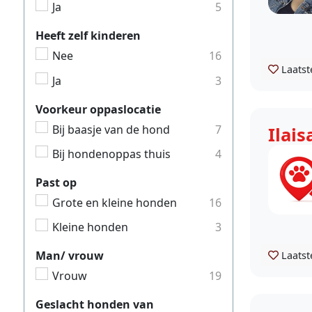
Ja
5
Heeft zelf kinderen
Nee
16
Laatst
Ja
3
Voorkeur oppaslocatie
Bij baasje van de hond
7
Ilais
Bij hondenoppas thuis
4
Past op
Grote en kleine honden
16
Kleine honden
3
Man/ vrouw
Laatst
Vrouw
19
Geslacht honden van