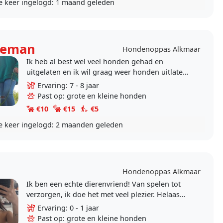
e keer ingelogd:
1 maand geleden
leeman
Hondenoppas Alkmaar
Ik heb al best wel veel honden gehad en
uitgelaten en ik wil graag weer honden uitlaten
en op honden oppassen graag wel bij jullie thuis
Ervaring: 7 - 8 jaar
Past op: grote en kleine honden
€10
€15
€5
e keer ingelogd:
2 maanden geleden
Hondenoppas Alkmaar
Ik ben een echte dierenvriend! Van spelen tot
verzorgen, ik doe het met veel plezier. Helaas
kan ik zelf geen hond hebben en daarom wil ik
Ervaring: 0 - 1 jaar
graag..
Past op: grote en kleine honden