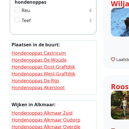
Wilj
hondenoppas
Reu
4
Teef
3
Plaatsen in de buurt:
Hondenoppas Castricum
Laatst
Hondenoppas De Woude
Hondenoppas Oost-Graftdijk
Hondenoppas West-Graftdijk
Hondenoppas De Rijp
Roos
Hondenoppas Akersloot
Hondenoppas Graft
Hondenoppas Noordeinde (Noord-
Wijken in Alkmaar:
Holland)
Hondenoppas Alkmaar Zuid
Hondenoppas Limmen
Hondenoppas Alkmaar Oudorp
Hondenoppas Driehuizen (Noord-
Hondenoppas Alkmaar Overdie